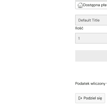
□
Dostępna pła
Ilość
Podatek wliczony 
Podziel się
Dodawanie