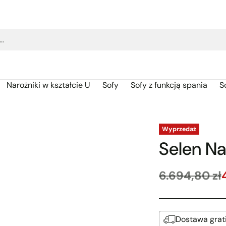
j…
Narożniki w kształcie U
Sofy
Sofy z funkcją spania
S
Wyprzedaż
Selen Na
6.694,80 zł
Cena
regularna
Dostawa grat