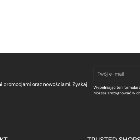
Twój
e-
mi promocjami oraz nowościami. Zyskaj
mail
Wypełniając ten formularz
Możesz zrezygnować w d
KT
TRUSTED SHOP