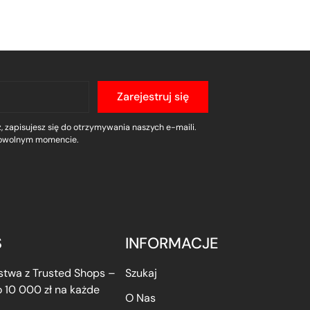
Zarejestruj się
, zapisujesz się do otrzymywania naszych e-maili.
owolnym momencie.
S
INFORMACJE
twa z Trusted Shops –
Szukaj
 10 000 zł na każde
O Nas