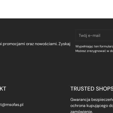
Twój
e-
mi promocjami oraz nowościami. Zyskaj
mail
Wypełniając ten formularz
Możesz zrezygnować w d
KT
TRUSTED SHOP
Gwarancja bezpieczeńs
kt@msofas.pl
ochrona kupującego do
zamówienie.