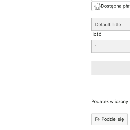
□
Dostępna pła
Ilość
Podatek wliczony 
Podziel się
Dodawanie