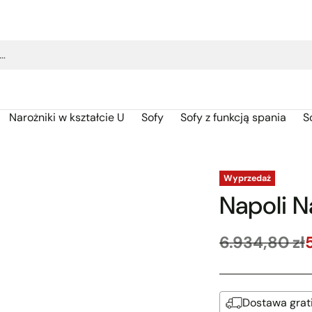
j…
Narożniki w kształcie U
Sofy
Sofy z funkcją spania
S
Wyprzedaż
Napoli N
6.934,80 zł
Cena
regularna
Dostawa grat