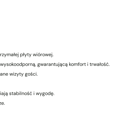
produktu
do
koszyka
zymałej płyty wiórowej.
 wysokoodporną, gwarantującą komfort i trwałość.
ane wizyty gości.
ają stabilność i wygodę.
ze.