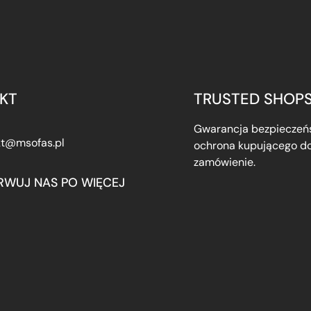
KT
TRUSTED SHOP
Gwarancja bezpieczeńs
kt@msofas.pl
ochrona kupującego do
zamówienie.
RWUJ NAS PO WIĘCEJ