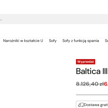
j…
Narożniki w kształcie U
Sofy
Sofy z funkcją spania
S
Wyprzedaż
Baltica I
8.126,40 zł
6
Cena
regularna
Dostawa grat