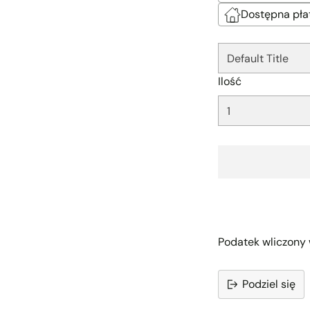
□
Dostępna pła
Ilość
Podatek wliczony 
Podziel się
Dodawanie