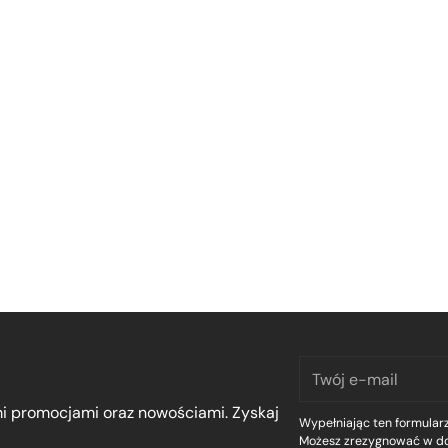
Twój
e-
mi promocjami oraz nowościami. Zyskaj
mail
Wypełniając ten formularz
Możesz zrezygnować w d