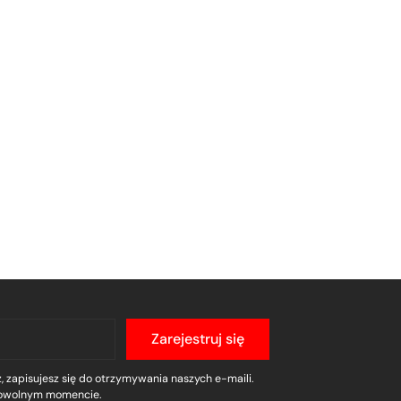
Zarejestruj się
, zapisujesz się do otrzymywania naszych e-maili.
owolnym momencie.