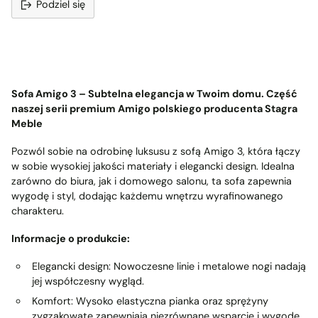
Podziel się
Dodawanie
produktu
do
koszyka
Sofa Amigo 3 – Subtelna elegancja w Twoim domu. Część
naszej serii premium Amigo polskiego producenta Stagra
Meble
Pozwól sobie na odrobinę luksusu z sofą Amigo 3, która łączy
w sobie wysokiej jakości materiały i elegancki design. Idealna
zarówno do biura, jak i domowego salonu, ta sofa zapewnia
wygodę i styl, dodając każdemu wnętrzu wyrafinowanego
charakteru.
Informacje o produkcie:
Elegancki design:
Nowoczesne linie i metalowe nogi nadają
jej współczesny wygląd.
Komfort:
Wysoko elastyczna pianka oraz sprężyny
zygzakowate zapewniają niezrównane wsparcie i wygodę.