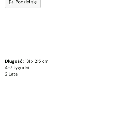
Podziel się
Dodawanie
produktu
do
koszyka
Długość:
131 x 215 cm
4-7 tygodni
2 Lata