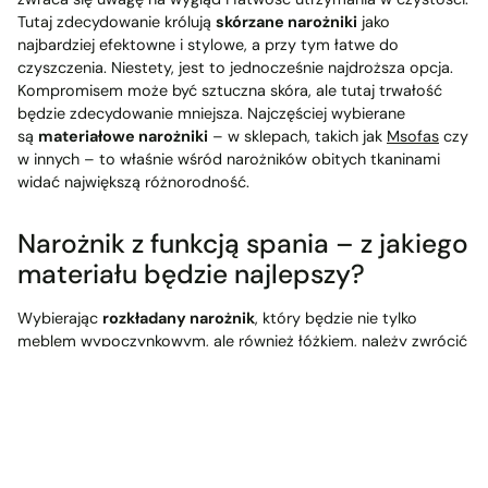
Tutaj zdecydowanie królują
skórzane narożniki
jako
najbardziej efektowne i stylowe, a przy tym łatwe do
czyszczenia. Niestety, jest to jednocześnie najdroższa opcja.
Kompromisem może być sztuczna skóra, ale tutaj trwałość
będzie zdecydowanie mniejsza. Najczęściej wybierane
są
materiałowe narożniki
– w sklepach, takich jak
Msofas
czy
w innych – to właśnie wśród narożników obitych tkaninami
widać największą różnorodność.
Narożnik z funkcją spania – z jakiego
materiału będzie najlepszy?
Wybierając
rozkładany narożnik
, który będzie nie tylko
meblem wypoczynkowym, ale również łóżkiem, należy zwrócić
szczególną uwagę na materiał i wybrać ten, który będzie
najtrwalszy.
Narożnik z funkcją spania
będzie bowiem bardziej
eksploatowany niż klasyczna sofa, będzie się na nim również
inaczej rozkładał ciężar, nie mówiąc już o wszelkich otarciach
czy to podczas poruszania się w nocy, czy też codziennego
składania i rozkładania. Materiał powinien więc być bardzo